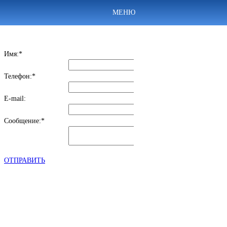
МЕНЮ
НАПИШИТЕ НАМ
*отправляя заявку, Вы соглашаетесь с политикой конфиденциальности и
пользовательским соглашением, расположенными в разделе "Контакты"
Имя:*
Телефон:*
E-mail:
Сообщение:*
ОТПРАВИТЬ