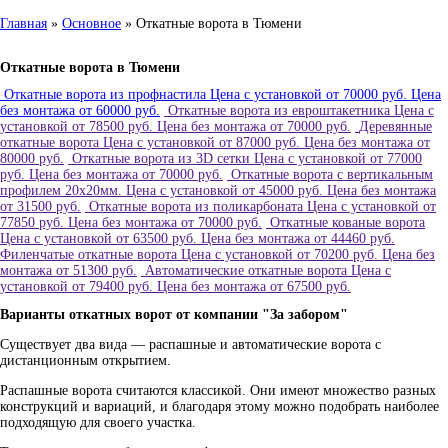
Главная
»
Основное
» Откатные ворота в Тюмени
Откатные ворота в Тюмени
Откатные ворота из профнастила
Цена с установкой от
70000 руб.
Цена
без монтажа от
60000 руб.
Откатные ворота из евроштакетника
Цена с
установкой от
78500 руб.
Цена без монтажа от
70000 руб.
Деревянные
откатные ворота
Цена с установкой от
87000 руб.
Цена без монтажа от
80000 руб.
Откатные ворота из 3D сетки
Цена с установкой от
77000
руб.
Цена без монтажа от
70000 руб.
Откатные ворота с вертикальным
профилем 20х20мм.
Цена с установкой от
45000 руб.
Цена без монтажа
от
31500 руб.
Откатные ворота из поликарбоната
Цена с установкой от
77850 руб.
Цена без монтажа от
70000 руб.
Откатные кованые ворота
Цена с установкой от
63500 руб.
Цена без монтажа от
44460 руб.
Филенчатые откатные ворота
Цена с установкой от
70200 руб.
Цена без
монтажа от
51300 руб.
Автоматические откатные ворота
Цена с
установкой от
79400 руб.
Цена без монтажа от
67500 руб.
Варианты откатных ворот от компании "За забором"
Существует два вида — распашные и автоматические ворота с
дистанционным открытием.
Распашные ворота считаются классикой. Они имеют множество разных
конструкций и вариаций, и благодаря этому можно подобрать наиболее
подходящую для своего участка.