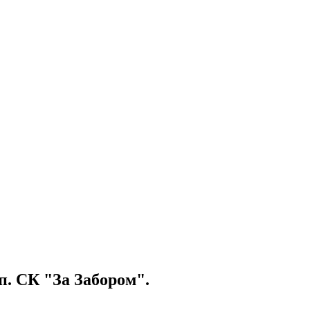
п. СК "За Забором".