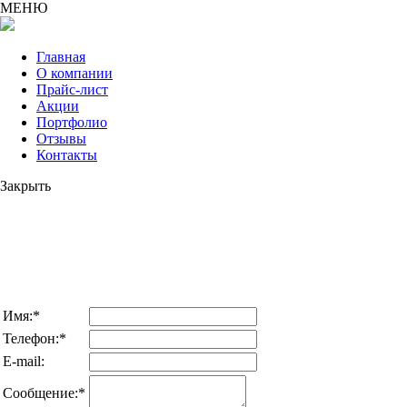
МЕНЮ
Главная
О компании
Прайс-лист
Акции
Портфолио
Отзывы
Контакты
Закрыть
НАПИШИТЕ НАМ
*отправляя заявку, Вы соглашаетесь с политикой
конфиденциальности и пользовательским соглашением,
расположенными в разделе "Контакты"
Имя:*
Телефон:*
E-mail:
Сообщение:*